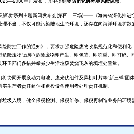
025—2030年》发布，其中提到要
防范化解环境风险隐患。
解读”系列主题新闻发布会(第四十三场)——《海南省深化推进“无废
处理不当，不仅可能污染陆地生态环境，还存在向海洋环境扩散
风险防控工作的通知》，要求加强危险废物收集规范化和便利化
危险废物“五即”(危险废物即产生、即包装、即称重、即打码、
县环卫部门多措并举减少生活垃圾焚烧飞灰的填埋处置量。
门将协同开展废动力电池、废光伏组件及风机叶片等“新三样”固
落实生产者责任延伸和退役设备使用者处理责任机制。
洋垃圾入境，健全保税检测、保税维修、保税再制造业务的环境