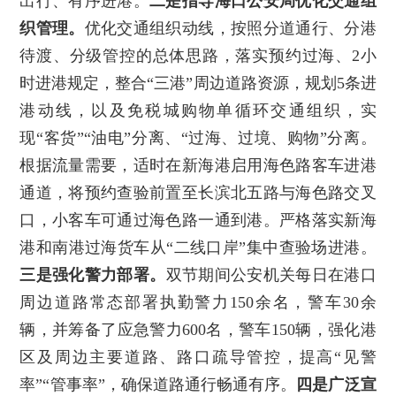
出行、有序进港。
二是指导海口公安局优化交通组
织管理。
优化交通组织动线，按照分道通行、分港
待渡、分级管控的总体思路，落实预约过海、2小
时进港规定，整合“三港”周边道路资源，规划5条进
港动线，以及免税城购物单循环交通组织，实
现“客货”“油电”分离、“过海、过境、购物”分离。
根据流量需要，适时在新海港启用海色路客车进港
通道，将预约查验前置至长滨北五路与海色路交叉
口，小客车可通过海色路一通到港。严格落实新海
港和南港过海货车从“二线口岸”集中查验场进港。
三是强化警力部署。
双节期间公安机关每日在港口
周边道路常态部署执勤警力150余名，警车30余
辆，并筹备了应急警力600名，警车150辆，强化港
区及周边主要道路、路口疏导管控，提高“见警
率”“管事率”，确保道路通行畅通有序。
四是广泛宣