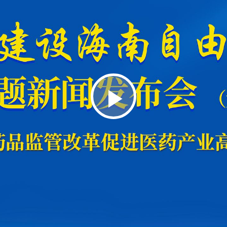
播
放
视