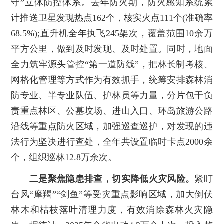
守”立体防控体系。去年防火期，防火感知系统累
计推送卫星发现热点162个，核实火点111个(准确率
68.5%);直升机全年执飞245架次，覆盖范围10余万
平方公里，做到及时发现、及时处置。同时，地面
全力筑牢源头管控“第一道防线”，把林长制考核、
网格化管理等方式作为有效抓手，统筹安排森林消
防专业、半专业队伍、护林员等力量，分片包干负
责重点林区、公墓坟场、进山入口、环岛旅游公路
沿线等重点防火区域，加强巡查巡护，对发现的违
法行为坚决进行查处，全年共设置临时卡点2000余
个，组织巡林12.8万余次。
二是聚焦隐患排查，切实降低火灾风险。
紧盯
台风“摩羯”“剑鱼”等受灾重点影响区域，加大倒伏
林木和枯枝落叶清理力度，有效消除森林火灾隐