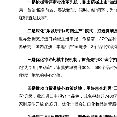
一是抢抓审评审批改革先机，跑出药械上市“加速
局，首创“服务前置、容缺受理、限时办结”闭环，为1
红利“直达快享”。
二是深化“乐城研用+海南生产”模式，打造真研应
世界数据支持进口药械注册申报工作指南，27个品种
界研究—国内注册—本地生产”全链条，3个品种实现
三是优化特许药械申报机制，擦亮先行区“金字招
跑”为“部门主动审”，审批效率提升30%。580个
数据汇集地的核心地位。
四是推动自贸港核心政策落地，用好惠企利民“工
享”升级，批准进口申报91个品种，减免税款超740
家制度型开放”的跃升。优化消博会进口化妆品监管服
关键词二是“创新升级”——产业发展跑出“新动能