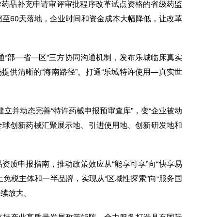
学药品补充申请审评审批程序改革试点资格的省级药监
压缩至60天落地，企业时间和资金成本大幅降低，让改革
“部—省—区”三方协同沟通机制，发布乐城临床真实
提供清晰的“海南路径”。打通“乐城特许使用—真实世
立并动态完善“特许药械申报预审查库”，变“企业被动
作为全球创新药械汇聚展示地、引进使用地、创新研发地和
品资质申报指南，推动政策效应从“能享可享”向“快享易
上免税主体和一半品牌，实现从“区域性探索”向“服务国
持续放大。
”支持产业高质量发展政策矩阵，全力服务打造具有国际