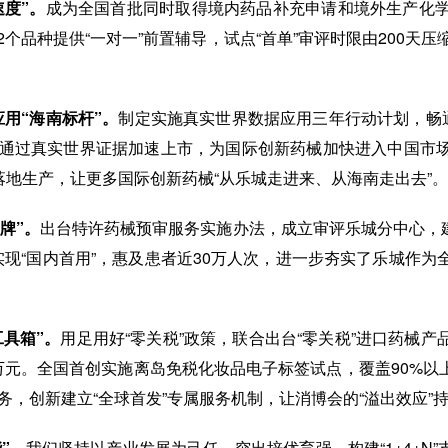
度”。
成为全国首批同时取得境内药品补充申请和境外生产化
2个品种提供“一对一”前置辅导，试点“首单”审评时限由200天
用“海南标杆”。
制定实施真实世界数据应用三年行动计划，畅通
通过真实世界证据加速上市，为国际创新药械加快进入中国市场
落地生产，让更多国际创新药械“从乐城走进来、从海南走出去”。
牌”。
出台特许药械预审服务实施办法，成立审评乐城分中心，建
品种实现“国内首用”，惠及患者近30万人次，进一步夯实了乐城
具箱”。
用足用好“零关税”政策，联合出台“零关税”进口药械产
0万元。全国首创实施离岛免税化妆品电子标签试点，覆盖90%以
务，创新建立“全球首发”专属服务机制，让消博会的“溢出效应”
”。
我们坚持以产业发展为己任，突出培优育强，构建“1+4+N