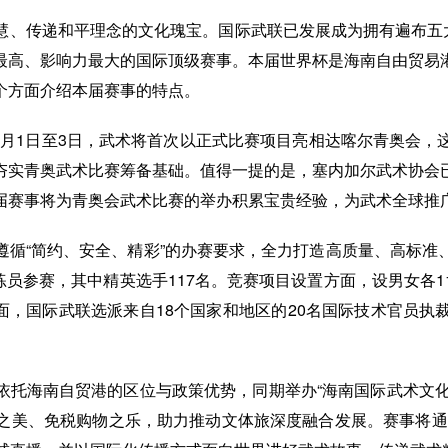
慧、传递和平理念的文化瑰宝。国际武联已发展成为拥有遍布五大
最高、影响力最大的国际顶级赛事。本届世界杯是海南自由贸易
个方面介绍本届赛事的特点。
年11月1日至3日，武术将首次以正式比赛项目亮相达喀尔青奥会
夯实青奥武术比赛筹备基础。值得一提的是，塞内加尔武术协会
届赛事将为青奥会武术比赛的举办积累宝贵经验，为武术全球推
遵循“简约、安全、精彩”的办赛要求，全力打造高质量、高标准
教练员参赛，其中精英选手117名。竞赛项目设置方面，设男女各
方面，国际武联选派来自18个国家和地区的20名国际技术官员
依托海南自贸港的区位与政策优势，同期举办“海南国际武术文化月
之美、免税购物之乐，助力推动文体旅深度融合发展。赛事将通